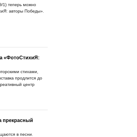
9/1) теперь можно
хиЯ: авторы Победы».
ка «ФотоСтихиЯ:
вторскими стихами,
ставка продлится до
креативный центр
за прекрасный
щаются в песни.