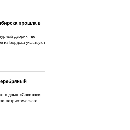
ибирска прошла в
урный дворик, где
ов из Бердска участвуют
«Серебряный
кого дома «Советская
но-патриотического