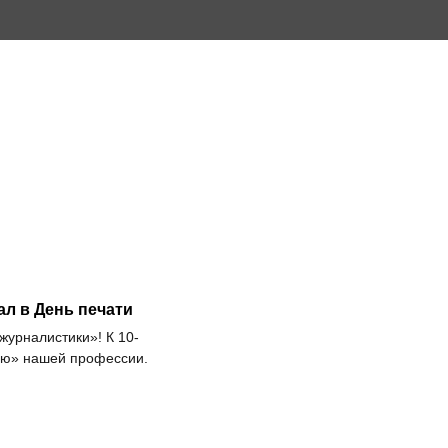
л в День печати
 журналистики»! К 10-
ню» нашей профессии.