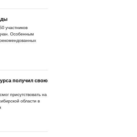
ады
50 участников
дчан. Особенным
, рекомендованных
курса получил свою
смог присутствовать на
ибирской области в
я