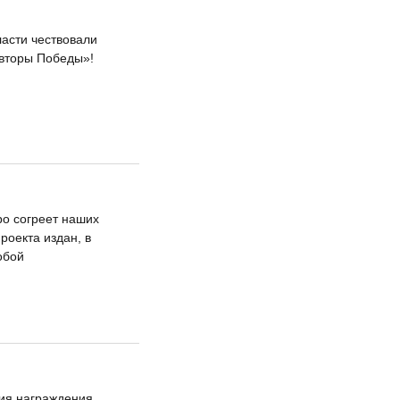
ласти чествовали
Авторы Победы»!
ро согреет наших
роекта издан, в
обой
ия награждения