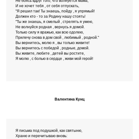
Не боясь вдруг того, что волнуется мама,
И не хочет тебя , от себя отпускать,
"Я решил так! Ты знаешь, пойду , я упрямый!
Должен кто - то за Родину нашу стоять!
"Ты же знаешь, я смелый , стрелять я умею,
Не волнуйся родная , вернусь я домой.
Только силу я вражью, как всю одолею,
Прилечу снова в дом свой , любимый , родной."
Вы вернитесь, молю я , вы только живите!
Вы вернитесь с победой , родные, домой.
Вы живите, любите , детей вы ростите,
Я молю , с болью в сердце , живи мой герой!
Валентина Кунц
Я письма под подушкой, как святыню,
Храню и перечитываю вновь: