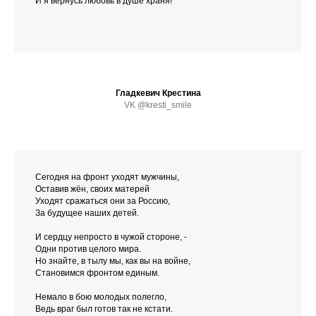
И я вернусь любовь в душе храня!
Гладкевич Крестина
VK @kresti_smile
Сегодня на фронт уходят мужчины,
Оставив жён, своих матерей
Уходят сражаться они за Россию,
За будущее наших детей.
И сердцу непросто в чужой стороне, -
Одни против целого мира.
Но знайте, в тылу мы, как вы на войне,
Становимся фронтом единым.
Немало в бою молодых полегло,
Ведь враг был готов так не кстати.