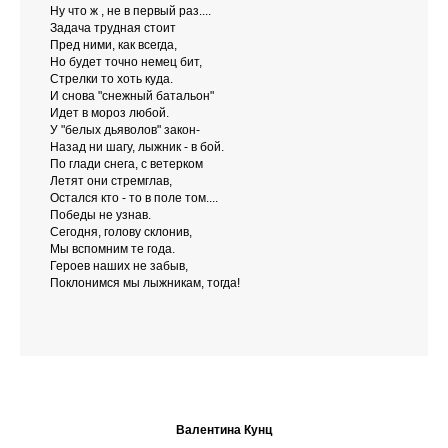
Ну что ж , не в первый раз....
Задача трудная стоит
Пред ними, как всегда,
Но будет точно немец бит,
Стрелки то хоть куда.
И снова "снежный батальон"
Идет в мороз любой.
У "белых дьяволов" закон-
Назад ни шагу, лыжник - в бой.
По глади снега, с ветерком
Летят они стремглав,
Остался кто - то в поле том....
Победы не узнав.
Сегодня, голову склонив,
Мы вспомним те года.
Героев наших не забыв,
Поклонимся мы лыжникам, тогда!
Валентина Кунц