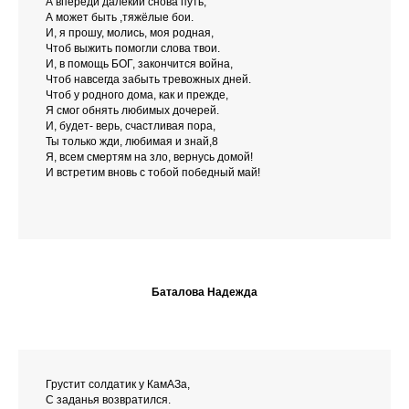
А впереди далёкий снова путь,
А может быть ,тяжёлые бои.
И, я прошу, молись, моя родная,
Чтоб выжить помогли слова твои.
И, в помощь БОГ, закончится война,
Чтоб навсегда забыть тревожных дней.
Чтоб у родного дома, как и прежде,
Я смог обнять любимых дочерей.
И, будет- верь, счастливая пора,
Ты только жди, любимая и знай,8
Я, всем смертям на зло, вернусь домой!
И встретим вновь с тобой победный май!
Баталова Надежда
Грустит солдатик у КамАЗа,
С заданья возвратился.