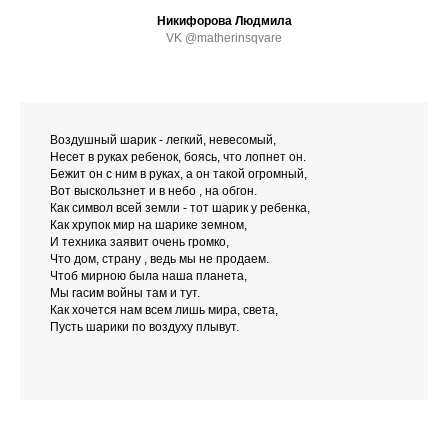
Никифорова Людмила
VK @matherinsqvare
Воздушный шарик - легкий, невесомый,
Несет в руках ребенок, боясь, что лопнет он.
Бежит он с ним в руках, а он такой огромный,
Вот выскользнет и в небо , на обгон.
Как символ всей земли - тот шарик у ребенка,
Как хрупок мир на шарике земном,
И техника заявит очень громко,
Что дом, страну , ведь мы не продаем.
Чтоб мирною была наша планета,
Мы гасим войны там и тут.
Как хочется нам всем лишь мира, света,
Пусть шарики по воздуху плывут.