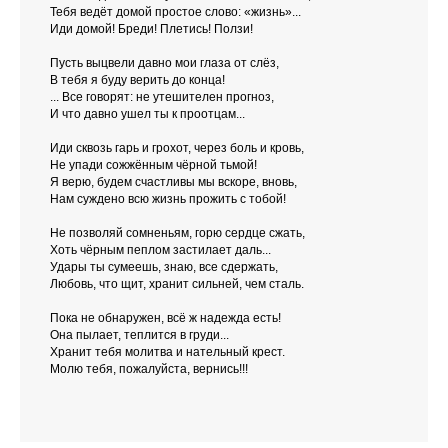
Тебя ведёт домой простое слово: «жизнь»...
Иди домой! Бреди! Плетись! Ползи!
Пусть выцвели давно мои глаза от слёз,
В тебя я буду верить до конца!
... Все говорят: не утешителен прогноз,
И что давно ушел ты к проотцам...
Иди сквозь гарь и грохот, через боль и кровь,
Не упади сожжённым чёрной тьмой!
Я верю, будем счастливы мы вскоре, вновь,
Нам суждено всю жизнь прожить с тобой!
Не позволяй сомненьям, горю сердце сжать,
Хоть чёрным пеплом застилает даль...
Удары ты сумеешь, знаю, все сдержать,
Любовь, что щит, хранит сильней, чем сталь.
Пока не обнаружен, всё ж надежда есть!
Она пылает, теплится в груди...
Хранит тебя молитва и нательный крест.
Молю тебя, пожалуйста, вернись!!!