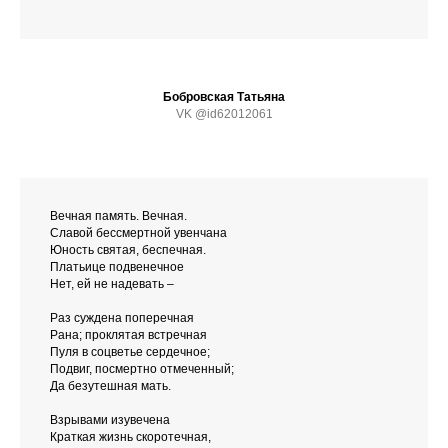
Бобровская Татьяна
VK @id62012061
Вечная память. Вечная.
Славой бессмертной увенчана
Юность святая, беспечная.
Платьице подвенечное
Нет, ей не надевать –
Раз суждена поперечная
Рана; проклятая встречная
Пуля в соцветье сердечное;
Подвиг, посмертно отмеченный;
Да безутешная мать.
Взрывами изувечена
Краткая жизнь скоротечная,