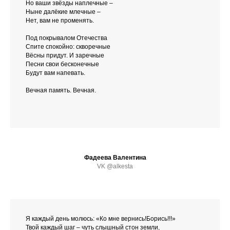
Но ваши звёзды наплечные –
Ныне далёкие млечные –
Нет, вам не променять.
Под покрывалом Отечества
Спите спокойно: скворечные
Вёсны придут. И заречные
Песни свои бесконечные
Будут вам напевать.
Вечная память. Вечная.
Фадеева Валентина
VK @alkesta
Я каждый день молюсь: «Ко мне вернись!Борись!!!»
Твой каждый шаг – чуть слышный стон земли,