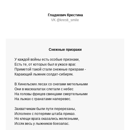
Гладкевич Крестина
VK @kresti_smile
Снежные призраки
У каждой войны есть особые признаки,
Есть те, от которых был в ужасе враг.
Приметой такой стали снежные призраки -
Карающий лыжник солдат-сибиряк.
В Хинельских лесах со снегами метельными
Они в маскхалатах слетали с небес
На головы фрицев свинцами смертельными
На лыжах с гранатами наперевес.
Захватчикам были пути перерезаны,
Исполнен с потерями штаба приказ.
Но клещи врага оказались железными,
Иссяк весь у лыжников боезапас.