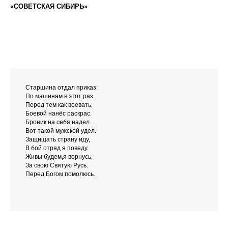
«СОВЕТСКАЯ СИБИРЬ»
Старшина отдал приказ:
По машинам в этот раз.
Перед тем как воевать,
Боевой нанёс раскрас.
Броник на себя надел.
Вот такой мужской удел.
Защищать страну иду,
В бой отряд я поведу.
Живы будем,я вернусь,
За свою Святую Русь.
Перед Богом помолюсь.