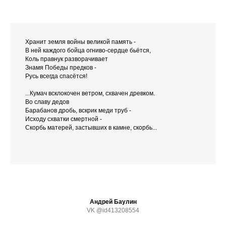
Хранит земля войны великой память -
В ней каждого бойца огниво-сердце бьётся,
Коль правнук разворачивает
Знамя Победы предков -
Русь всегда спасётся!
...Кумач всклокочен ветром, схвачен древком.
Во славу дедов
Барабанов дробь, вскрик меди труб -
Исходу схватки смертной -
Скорбь матерей, застывших в камне, скорбь...
Андрей Баулин
VK @id413208554