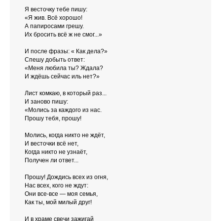
Я весточку тебе пишу:
«Я жив. Всё хорошо!
А папиросами грешу.
Их бросить всё ж не смог...»
И после фразы: « Как дела?»
Спешу добыть ответ:
«Меня любила ты? Ждала?
И ждёшь сейчас иль нет?»
Лист комкаю, в который раз...
И заново пишу:
«Молись за каждого из нас.
Прошу тебя, прошу!
Молись, когда никто не ждёт,
И весточки всё нет,
Когда никто не узнаёт,
Получен ли ответ...
Прошу! Дождись всех из огня,
Нас всех, кого не ждут:
Они все-все — моя семья,
Как ты, мой милый друг!
И в храме свечи зажигай