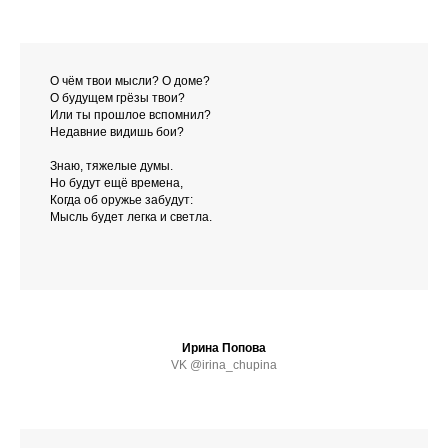
О чём твои мысли? О доме?
О будущем грёзы твои?
Или ты прошлое вспомнил?
Недавние видишь бои?
Знаю, тяжелые думы.
Но будут ещё времена,
Когда об оружье забудут:
Мысль будет легка и светла.
Ирина Попова
VK @irina_chupina