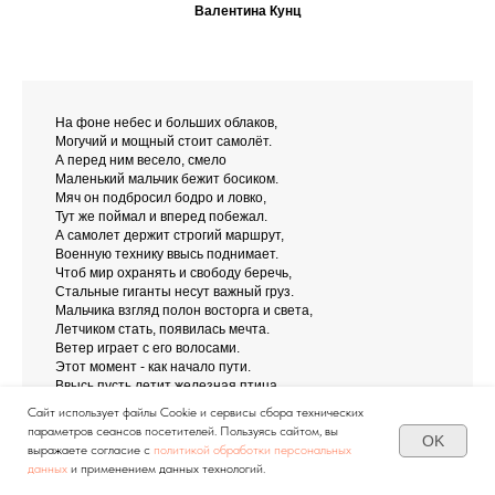
Валентина Кунц
На фоне небес и больших облаков,
Могучий и мощный стоит самолёт.
А перед ним весело, смело
Маленький мальчик бежит босиком.
Мяч он подбросил бодро и ловко,
Тут же поймал и вперед побежал.
А самолет держит строгий маршрут,
Военную технику ввысь поднимает.
Чтоб мир охранять и свободу беречь,
Стальные гиганты несут важный груз.
Мальчика взгляд полон восторга и света,
Летчиком стать, появилась мечта.
Ветер играет с его волосами.
Этот момент - как начало пути.
Ввысь пусть летит железная птица,
Службу несёт достойно и честно.
Сайт использует файлы Cookie и сервисы сбора технических
А мальчишек мечты - станут судьбой,
параметров сеансов посетителей. Пользуясь сайтом, вы
OK
Будут храбрыми асами покорять высоту!
выражаете согласие с
политикой обработки персональных
данных
и применением данных технологий.