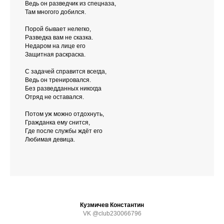
Ведь он разведчик из спецназа,
Там многого добился.
Порой бывает нелегко,
Разведка вам не сказка.
Недаром на лице его
Защитная раскраска.
С задачей справится всегда,
Ведь он тренировался.
Без разведданных никогда
Отряд не оставался.
Потом уж можно отдохнуть,
Гражданка ему снится,
Где после службы ждёт его
Любимая девица.
Кузмичев Константин
VK @club230066796