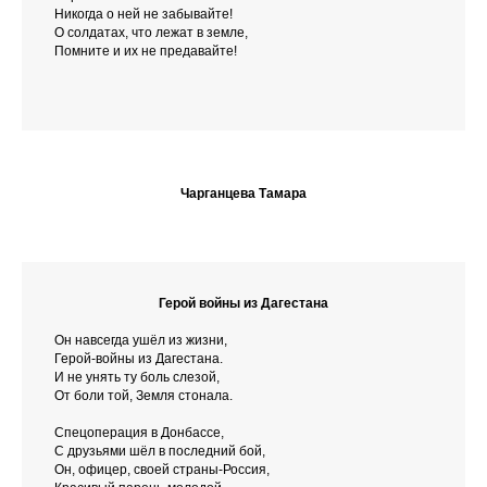
Никогда о ней не забывайте!
О солдатах, что лежат в земле,
Помните и их не предавайте!
Чарганцева Тамара
Герой войны из Дагестана
Он навсегда ушёл из жизни,
Герой-войны из Дагестана.
И не унять ту боль слезой,
От боли той, Земля стонала.
Спецоперация в Донбассе,
С друзьями шёл в последний бой,
Он, офицер, своей страны-Россия,