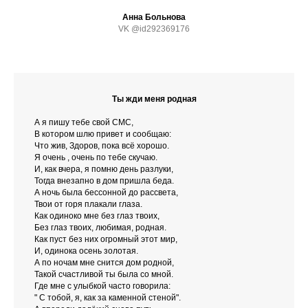
Анна Больнова
VK @id292369176
Ты жди меня родная
А я пишу тебе свой СМС,
В котором шлю привет и сообщаю:
Что жив, Здоров, пока всё хорошо.
Я очень , очень по тебе скучаю.
И, как вчера, я помню день разлуки,
Тогда внезапно в дом пришла беда.
А ночь была бессонной до рассвета,
Твои от горя плакали глаза.
Как одиноко мне без глаз твоих,
Без глаз твоих, любимая, родная.
Как пуст без них огромный этот мир,
И, одинока осень золотая.
А по ночам мне снится дом родной,
Такой счастливой ты была со мной.
Где мне с улыбкой часто говорила:
" С тобой, я, как за каменной стеной".