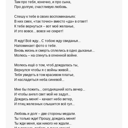
Там про тебя, конечно, и про сына,
Про долгую, счастливую любовь.
Спешу к тебе в своих воспоминаньях:
В них смех, «так точно» вместо «да» в ответ!
К тебе вернуться – вот моё желанье,
И это вовсе... вовсе не секрет!
Я жду! Всё жду... С тобою жду свиданья...
Напоминает фото о тебе.
Вновь жизнь и смерть сплелись в одно дыханье...
Молюсь – на сгинуть в огненной войне.
Молюсь ещё о том, чтоб дождалась ты,
Вернулся чтобы я с войны живой...
Тебя увидеть в том красивом платье,
И насладиться неба синевой...
Мне бы пожить... сегодняшний хоть вечер...
И чтобы ангел свет мой не задул...
Дождись меня! – качает небо ветер,
И птиц железных слышится всё гул...
Любовь и долг – две стороны медали.
Ты только жди! Прошу, дождись меня!
Ты жди меня, как никого не ждали...