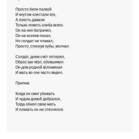
Просто били палкой
И кнутом хлестали его,
А поесть давали
Только ломоть хлеба всего.
Он на них батрачил,
Он на хозяев пахал,
Но солдат не плакал,
Просто, стиснув зубы, молчал.
Солдат, дням счёт потерял,
Оброс как чёрт, обовшивел.
Он дом родной вспоминал
И мать во сне часто видел.
Припев:
Когда он смог убежать
И чудом домой добрался,
Тогда обнял свою мать
И плакать он не стеснялся.