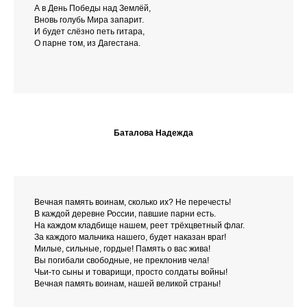
А в День Победы над Землёй,
Вновь голубь Мира запарит.
И будет слёзно петь гитара,
О парне том, из Дагестана.
Баталова Надежда
Вечная память воинам, сколько их? Не перечесть!
В каждой деревне России, павшие парни есть.
На каждом кладбище нашем, реет трёхцветный флаг.
За каждого мальчика нашего, будет наказан враг!
Милые, сильные, гордые! Память о вас жива!
Вы погибали свободные, не преклонив чела!
Чьи-то сыны и товарищи, просто солдаты войны!
Вечная память воинам, нашей великой страны!