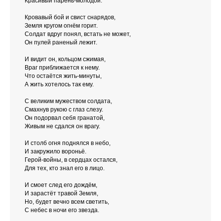
Красивый парень-молодой.
Кровавый бой и свист снарядов,
Земля кругом огнём горит.
Солдат вдруг понял, встать не может,
Он пулей раненый лежит.
И видит он, кольцом сжимая,
Враг приближается к нему.
Что остаётся жить-минуты,
А жить хотелось так ему.
С великим мужеством солдата,
Смахнув рукою с глаз слезу.
Он подорвал себя гранатой,
Живым не сдался он врагу.
И столб огня поднялся в небо,
И закружило вороньё.
Герой-войны, в сердцах остался,
Для тех, кто знал его в лицо.
И смоет след его дождём,
И зарастёт травой Земля,
Но, будет вечно всем светить,
С небес в ночи его звезда.