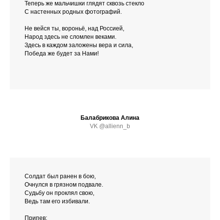
Теперь же мальчишки глядят сквозь стекло
С настенных родных фотографий.
Не вейся ты, вороньё, над Россией,
Народ здесь не сломлен веками.
Здесь в каждом заложены вера и сила,
Победа же будет за Нами!
Балабрикова Алина
VK @allienn_b
Солдат был ранен в бою,
Очнулся в грязном подвале.
Судьбу он проклял свою,
Ведь там его избивали.
Припев: