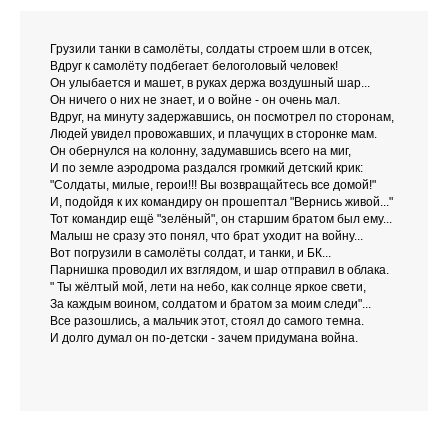
Грузили танки в самолёты, солдаты строем шли в отсек,
Вдруг к самолёту подбегает белоголовый человек!
Он улыбается и машет, в руках держа воздушный шар...
Он ничего о них не знает, и о войне - он очень мал.
Вдруг, на минуту задержавшись, он посмотрел по сторонам,
Людей увидел провожавших, и плачущих в сторонке мам.
Он обернулся на колонну, задумавшись всего на миг,
И по земле аэродрома раздался громкий детский крик:
"Солдаты, милые, герои!!! Вы возвращайтесь все домой!"
И, подойдя к их командиру он прошептал "Вернись живой..."
Тот командир ещё "зелёный", он старшим братом был ему...
Малыш не сразу это понял, что брат уходит на войну...
Вот погрузили в самолёты солдат, и танки, и БК...
Парнишка проводил их взглядом, и шар отправил в облака.
" Ты жёлтый мой, лети на небо, как солнце яркое свети,
За каждым воином, солдатом и братом за моим следи"...
Все разошлись, а мальчик этот, стоял до самого темна.
И долго думал он по-детски - зачем придумана война.