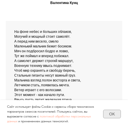
Валентина Кунц
На фоне небес и больших облаков,
Могучий и мощный стоит самолёт.
А перед ним весело, смело
Маленький мальчик бежит босиком.
Мяч он подбросил бодро и ловко,
Тут же поймал и вперед побежал.
А самолет держит строгий маршрут,
Военную технику ввысь поднимает.
Чтоб мир охранять и свободу беречь,
Стальные гиганты несут важный груз.
Мальчика взгляд полон восторга и света,
Летчиком стать, появилась мечта.
Ветер играет с его волосами.
Этот момент - как начало пути.
Ввысь пусть летит железная птица,
Службу несёт достойно и честно.
Сайт использует файлы Cookie и сервисы сбора технических
А мальчишек мечты - станут судьбой,
параметров сеансов посетителей. Пользуясь сайтом, вы
OK
Будут храбрыми асами покорять высоту!
выражаете согласие с
политикой обработки персональных
данных
и применением данных технологий.