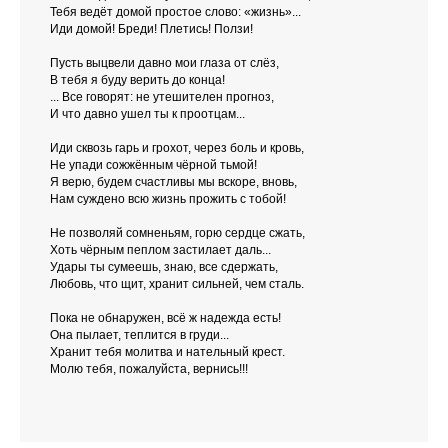
Тебя ведёт домой простое слово: «жизнь»...
Иди домой! Бреди! Плетись! Ползи!
Пусть выцвели давно мои глаза от слёз,
В тебя я буду верить до конца!
... Все говорят: не утешителен прогноз,
И что давно ушел ты к проотцам...
Иди сквозь гарь и грохот, через боль и кровь,
Не упади сожжённым чёрной тьмой!
Я верю, будем счастливы мы вскоре, вновь,
Нам суждено всю жизнь прожить с тобой!
Не позволяй сомненьям, горю сердце сжать,
Хоть чёрным пеплом застилает даль...
Удары ты сумеешь, знаю, все сдержать,
Любовь, что щит, хранит сильней, чем сталь.
Пока не обнаружен, всё ж надежда есть!
Она пылает, теплится в груди...
Хранит тебя молитва и нательный крест.
Молю тебя, пожалуйста, вернись!!!