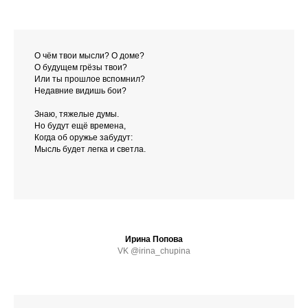
О чём твои мысли? О доме?
О будущем грёзы твои?
Или ты прошлое вспомнил?
Недавние видишь бои?
Знаю, тяжелые думы.
Но будут ещё времена,
Когда об оружье забудут:
Мысль будет легка и светла.
Ирина Попова
VK @irina_chupina