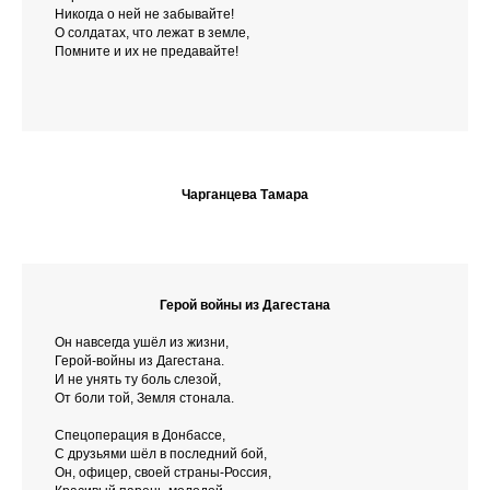
Никогда о ней не забывайте!
О солдатах, что лежат в земле,
Помните и их не предавайте!
Чарганцева Тамара
Герой войны из Дагестана
Он навсегда ушёл из жизни,
Герой-войны из Дагестана.
И не унять ту боль слезой,
От боли той, Земля стонала.
Спецоперация в Донбассе,
С друзьями шёл в последний бой,
Он, офицер, своей страны-Россия,