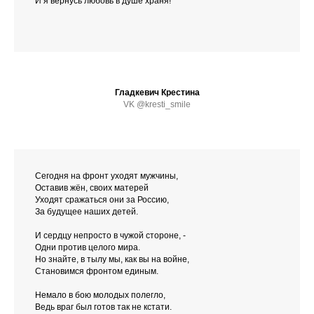
И я вернусь любовь в душе храня!
Гладкевич Крестина
VK @kresti_smile
Сегодня на фронт уходят мужчины,
Оставив жён, своих матерей
Уходят сражаться они за Россию,
За будущее наших детей.
И сердцу непросто в чужой стороне, -
Одни против целого мира.
Но знайте, в тылу мы, как вы на войне,
Становимся фронтом единым.
Немало в бою молодых полегло,
Ведь враг был готов так не кстати.