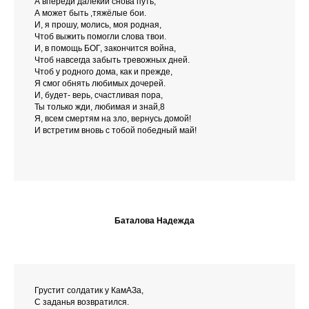
А впереди далёкий снова путь,
А может быть ,тяжёлые бои.
И, я прошу, молись, моя родная,
Чтоб выжить помогли слова твои.
И, в помощь БОГ, закончится война,
Чтоб навсегда забыть тревожных дней.
Чтоб у родного дома, как и прежде,
Я смог обнять любимых дочерей.
И, будет- верь, счастливая пора,
Ты только жди, любимая и знай,8
Я, всем смертям на зло, вернусь домой!
И встретим вновь с тобой победный май!
Баталова Надежда
Грустит солдатик у КамАЗа,
С заданья возвратился.