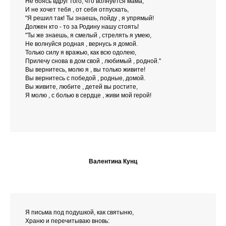
Не боясь вдруг того, что волнуется мама,
И не хочет тебя , от себя отпускать,
"Я решил так! Ты знаешь, пойду , я упрямый!
Должен кто - то за Родину нашу стоять!
"Ты же знаешь, я смелый , стрелять я умею,
Не волнуйся родная , вернусь я домой.
Только силу я вражью, как всю одолею,
Прилечу снова в дом свой , любимый , родной."
Вы вернитесь, молю я , вы только живите!
Вы вернитесь с победой , родные, домой.
Вы живите, любите , детей вы ростите,
Я молю , с болью в сердце , живи мой герой!
Валентина Кунц
Я письма под подушкой, как святыню,
Храню и перечитываю вновь: