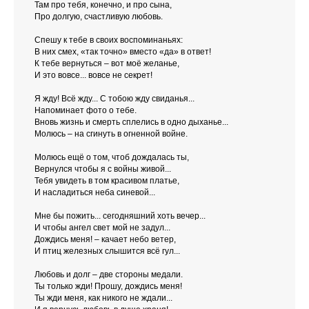
Там про тебя, конечно, и про сына,
Про долгую, счастливую любовь.
Спешу к тебе в своих воспоминаньях:
В них смех, «так точно» вместо «да» в ответ!
К тебе вернуться – вот моё желанье,
И это вовсе... вовсе не секрет!
Я жду! Всё жду... С тобою жду свиданья...
Напоминает фото о тебе.
Вновь жизнь и смерть сплелись в одно дыханье...
Молюсь – на сгинуть в огненной войне.
Молюсь ещё о том, чтоб дождалась ты,
Вернулся чтобы я с войны живой...
Тебя увидеть в том красивом платье,
И насладиться неба синевой...
Мне бы пожить... сегодняшний хоть вечер...
И чтобы ангел свет мой не задул...
Дождись меня! – качает небо ветер,
И птиц железных слышится всё гул...
Любовь и долг – две стороны медали.
Ты только жди! Прошу, дождись меня!
Ты жди меня, как никого не ждали...