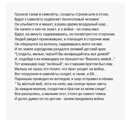
Грузили танки в самолёты, солдаты строем шли в отсек,
Вдруг к самолёту подбегает белоголовый человек!
Он улыбается и машет, в руках держа воздушный шар...
Он ничего о них не знает, и о войне - он очень мал.
Вдруг, на минуту задержавшись, он посмотрел по сторонам,
Людей увидел провожавших, и плачущих в сторонке мам.
Он обернулся на колонну, задумавшись всего на миг,
И по земле аэродрома раздался громкий детский крик:
"Солдаты, милые, герои!!! Вы возвращайтесь все домой!"
И, подойдя к их командиру он прошептал "Вернись живой..."
Тот командир ещё "зелёный", он старшим братом был ему...
Малыш не сразу это понял, что брат уходит на войну...
Вот погрузили в самолёты солдат, и танки, и БК...
Парнишка проводил их взглядом, и шар отправил в облака.
" Ты жёлтый мой, лети на небо, как солнце яркое свети,
За каждым воином, солдатом и братом за моим следи"...
Все разошлись, а мальчик этот, стоял до самого темна.
И долго думал он по-детски - зачем придумана война.