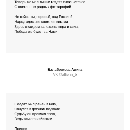
Теперь же мальчишки глядят сквозь стекло
С настенных родных фотографий.
Не вейся ты, вороньё, над Россией,
Народ здесь не сломлен веками.
Здесь в каждом заложены вера и сила,
Победа же будет за Нами!
Балабрикова Алина
VK @allienn_b
Солдат был ранен в бою,
Очнулся в грязном подвале.
Судьбу он проклял свою,
Ведь там его избивали.
Припев: