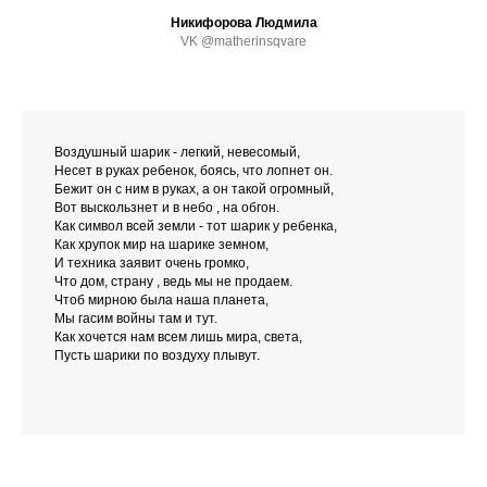
Никифорова Людмила
VK @matherinsqvare
Воздушный шарик - легкий, невесомый,
Несет в руках ребенок, боясь, что лопнет он.
Бежит он с ним в руках, а он такой огромный,
Вот выскользнет и в небо , на обгон.
Как символ всей земли - тот шарик у ребенка,
Как хрупок мир на шарике земном,
И техника заявит очень громко,
Что дом, страну , ведь мы не продаем.
Чтоб мирною была наша планета,
Мы гасим войны там и тут.
Как хочется нам всем лишь мира, света,
Пусть шарики по воздуху плывут.