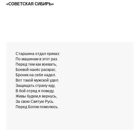
«СОВЕТСКАЯ СИБИРЬ»
Старшина отдал приказ:
По машинам в этот раз.
Перед тем как воевать,
Боевой нанёс раскрас.
Броник на себя надел.
Вот такой мужской удел.
Защищать страну иду,
В бой отряд я поведу.
Живы будем,я вернусь,
За свою Святую Русь.
Перед Богом помолюсь.