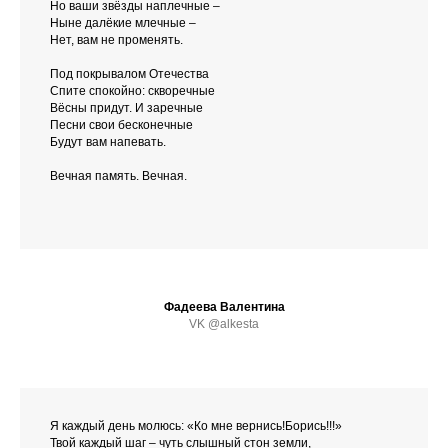
Но ваши звёзды наплечные –
Ныне далёкие млечные –
Нет, вам не променять.
Под покрывалом Отечества
Спите спокойно: скворечные
Вёсны придут. И заречные
Песни свои бесконечные
Будут вам напевать.
Вечная память. Вечная.
Фадеева Валентина
VK @alkesta
Я каждый день молюсь: «Ко мне вернись!Борись!!!»
Твой каждый шаг – чуть слышный стон земли,