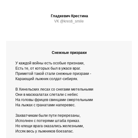
Гладкевич Крестина
VK @kresti_smile
Снежные призраки
У каждой войны есть особые признаки,
Есть те, от которых был в ужасе враг.
Приметой такой стали снежные призраки -
Карающий лыжник солдат-сибиряк.
В Хинельских лесах со снегами метельными
Они в маскхалатах слетали с небес
На головы фрицев свинцами смертельными
На лыжах с гранатами наперевес.
Захватчикам были пути перерезаны,
Исполнен с потерями штаба приказ.
Но клещи врага оказались железными,
Иссяк весь у лыжников боезапас.