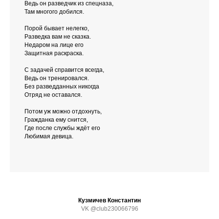
Ведь он разведчик из спецназа,
Там многого добился.
Порой бывает нелегко,
Разведка вам не сказка.
Недаром на лице его
Защитная раскраска.
С задачей справится всегда,
Ведь он тренировался.
Без разведданных никогда
Отряд не оставался.
Потом уж можно отдохнуть,
Гражданка ему снится,
Где после службы ждёт его
Любимая девица.
Кузмичев Константин
VK @club230066796