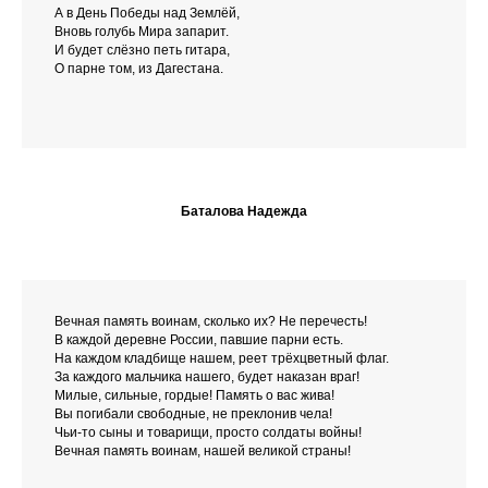
А в День Победы над Землёй,
Вновь голубь Мира запарит.
И будет слёзно петь гитара,
О парне том, из Дагестана.
Баталова Надежда
Вечная память воинам, сколько их? Не перечесть!
В каждой деревне России, павшие парни есть.
На каждом кладбище нашем, реет трёхцветный флаг.
За каждого мальчика нашего, будет наказан враг!
Милые, сильные, гордые! Память о вас жива!
Вы погибали свободные, не преклонив чела!
Чьи-то сыны и товарищи, просто солдаты войны!
Вечная память воинам, нашей великой страны!