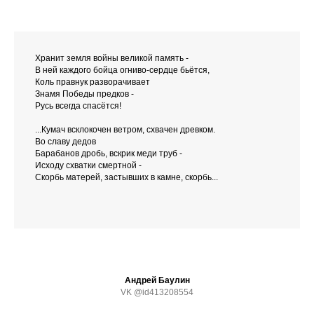
Хранит земля войны великой память -
В ней каждого бойца огниво-сердце бьётся,
Коль правнук разворачивает
Знамя Победы предков -
Русь всегда спасётся!
...Кумач всклокочен ветром, схвачен древком.
Во славу дедов
Барабанов дробь, вскрик меди труб -
Исходу схватки смертной -
Скорбь матерей, застывших в камне, скорбь...
Андрей Баулин
VK @id413208554