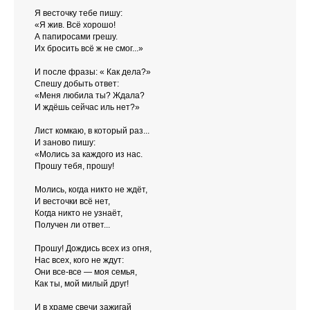
Я весточку тебе пишу:
«Я жив. Всё хорошо!
А папиросами грешу.
Их бросить всё ж не смог...»
И после фразы: « Как дела?»
Спешу добыть ответ:
«Меня любила ты? Ждала?
И ждёшь сейчас иль нет?»
Лист комкаю, в который раз...
И заново пишу:
«Молись за каждого из нас.
Прошу тебя, прошу!
Молись, когда никто не ждёт,
И весточки всё нет,
Когда никто не узнаёт,
Получен ли ответ...
Прошу! Дождись всех из огня,
Нас всех, кого не ждут:
Они все-все — моя семья,
Как ты, мой милый друг!
И в храме свечи зажигай