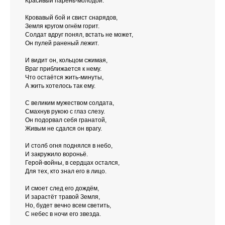
Красивый парень-молодой.
Кровавый бой и свист снарядов,
Земля кругом огнём горит.
Солдат вдруг понял, встать не может,
Он пулей раненый лежит.
И видит он, кольцом сжимая,
Враг приближается к нему.
Что остаётся жить-минуты,
А жить хотелось так ему.
С великим мужеством солдата,
Смахнув рукою с глаз слезу.
Он подорвал себя гранатой,
Живым не сдался он врагу.
И столб огня поднялся в небо,
И закружило вороньё.
Герой-войны, в сердцах остался,
Для тех, кто знал его в лицо.
И смоет след его дождём,
И зарастёт травой Земля,
Но, будет вечно всем светить,
С небес в ночи его звезда.