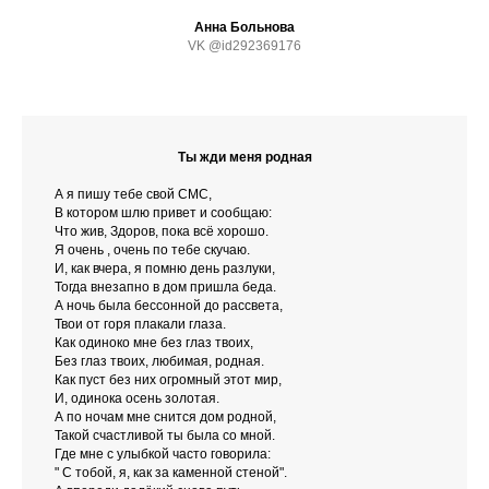
Анна Больнова
VK @id292369176
Ты жди меня родная
А я пишу тебе свой СМС,
В котором шлю привет и сообщаю:
Что жив, Здоров, пока всё хорошо.
Я очень , очень по тебе скучаю.
И, как вчера, я помню день разлуки,
Тогда внезапно в дом пришла беда.
А ночь была бессонной до рассвета,
Твои от горя плакали глаза.
Как одиноко мне без глаз твоих,
Без глаз твоих, любимая, родная.
Как пуст без них огромный этот мир,
И, одинока осень золотая.
А по ночам мне снится дом родной,
Такой счастливой ты была со мной.
Где мне с улыбкой часто говорила:
" С тобой, я, как за каменной стеной".