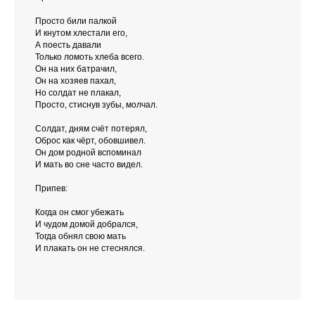
Просто били палкой
И кнутом хлестали его,
А поесть давали
Только ломоть хлеба всего.
Он на них батрачил,
Он на хозяев пахал,
Но солдат не плакал,
Просто, стиснув зубы, молчал.
Солдат, дням счёт потерял,
Оброс как чёрт, обовшивел.
Он дом родной вспоминал
И мать во сне часто видел.
Припев:
Когда он смог убежать
И чудом домой добрался,
Тогда обнял свою мать
И плакать он не стеснялся.