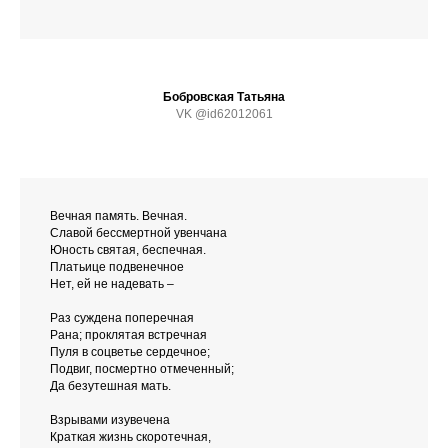
Бобровская Татьяна
VK @id62012061
Вечная память. Вечная.
Славой бессмертной увенчана
Юность святая, беспечная.
Платьице подвенечное
Нет, ей не надевать –
Раз суждена поперечная
Рана; проклятая встречная
Пуля в соцветье сердечное;
Подвиг, посмертно отмеченный;
Да безутешная мать.
Взрывами изувечена
Краткая жизнь скоротечная,