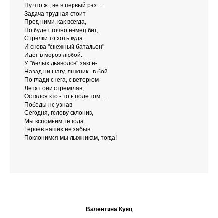
Ну что ж , не в первый раз....
Задача трудная стоит
Пред ними, как всегда,
Но будет точно немец бит,
Стрелки то хоть куда.
И снова "снежный батальон"
Идет в мороз любой.
У "белых дьяволов" закон-
Назад ни шагу, лыжник - в бой.
По глади снега, с ветерком
Летят они стремглав,
Остался кто - то в поле том....
Победы не узнав.
Сегодня, голову склонив,
Мы вспомним те года.
Героев наших не забыв,
Поклонимся мы лыжникам, тогда!
Валентина Кунц